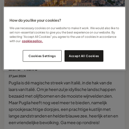
How do you like your cookies?
We use necessary cookies on our website to make it work. We would also like to
set non-essential cookies to give you the best experience on our website. By
selecting “Accept All Cookies” you agree to the use of cookies in accordance
with our
cookie policy.
Cookies Settings
Accept All Cookies
Ontdek de parels van de regio Puglia in
Zuid-Italië
27 juni 2024
Puglia is dé magische streek van Italië, in de hak van de
laars van Italië. Om je heen zul je idyllische landschappen
bezaaid met olijfbomen en de mooiste wijnvelden zien.
Maar Puglia heeft nog veel meer te bieden, namelijk
sprookjesachtige dorpjes, een prachtige kustlijn met
lange zandstranden en helderblauwe zee, heerlijk eten en
een vriendelijke bevolking. Ga mee op rondreis!