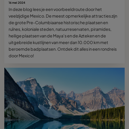
16 mei 2024
In deze blog lees je een voorbeeldroute door het
veelzijdige Mexico. De meest opmerkelijke attracties zijn
de grote Pre-Columbiaanse historische plaatsen en
ruïnes, koloniale steden, natuurreservaten, piramides,
heilige plaatsen van de Maya's en de Azteken en de
uitgebreide kustlijnen van meer dan 10.000 km met
beroemde badplaatsen. Ontdek dit alles in een rondreis
door Mexico!