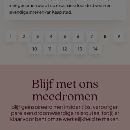
meegenomen wordt op excursies door de diverse en
levendige streken van Kaapstad.
1
2
3
4
5
6
7
8
9
10
11
12
13
14
Blijf met ons
meedromen
Blijf geïnspireerd met insider tips, verborgen
parels en droomwaardige reisroutes, tot jij er
klaar voor bent om ze werkelijkheid te maken.