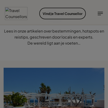
INSPIRATIE
VIND JE TRAVEL COUNSELLOR
ONTDEK BESTEMMINGEN
SOORTEN REIZEN
IDEALE REISTIJD
INSPIRATIE
Vind je Travel Counsellor
Blogs
Vind je Travel Counsellor op...
Bestemmingen
Soorten reizen
Ideale reistijd
TC Reisroutes
Lees in onze artikelen over bestemmingen, hotspots en
Blogs
reistips, geschreven door locals en experts.
Vind je Travel Counsellor
De wereld ligt aan je voeten…
Ontdek bestemmingen
Bestemmingen
Soorten reizen
Cruises
Ideale reistijd
Airlines
Inspiratie
Hotels
Inloggen myTC
Change Location