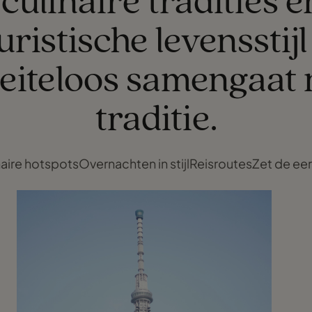
 culinaire tradities 
uristische levensstijl
eiteloos samengaat 
traditie.
naire hotspots
Overnachten in stijl
Reisroutes
Zet de eer