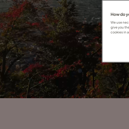
How do yo
We use nece
give you th
cookies in 