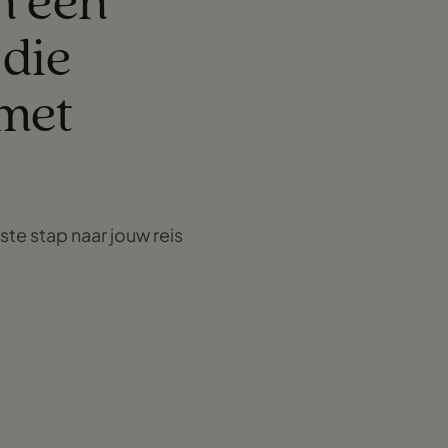
en een
 die
met
ste stap naar jouw reis