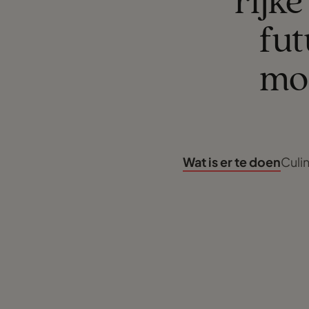
rijke
fut
mo
Wat is er te doen
Culi