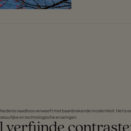
edenis naadloos verweeft met baanbrekende moderniteit. Het is een l
atuurlijke en technologische ervaringen.
 verfijnde contrast