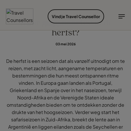
VIND JE TRAVEL COUNSELLOR
ONTDEK BESTEMMINGEN
SOORTEN REIZEN
IDEALE REISTIJD
INSPIRATIE
Vind je Travel Counsellor
Waar ga jij naartoe in de
herfst?
Vind je Travel Counsellor op...
Bestemmingen
Soorten reizen
Ideale reistijd
TC Reisroutes
Blogs
03 mei 2026
Vind je Travel Counsellor
Ontdek bestemmingen
Bestemmingen
De herfst is een seizoen dat als vanzelf uitnodigt om te
Soorten reizen
reizen, met zacht licht, aangename temperaturen en
Cruises
Ideale reistijd
bestemmingen die hun meest ontspannen ritme
vinden. In Europa gaan landen als Portugal,
Airlines
Inspiratie
Griekenland en Spanje over in het naseizoen, terwijl
Hotels
Noord-Afrika en de Verenigde Staten ideale
Inloggen myTC
Change Location
omstandigheden bieden om te ontdekken zonder de
drukte van het hoogseizoen. Verder weg start het
safariseizoen in Zuid-Afrika, breekt de lente aan in
Argentinië en liggen eilanden zoals de Seychellen er