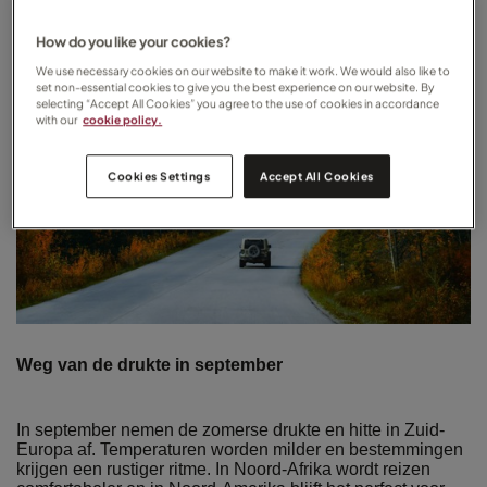
How do you like your cookies?
We use necessary cookies on our website to make it work. We would also like to
set non-essential cookies to give you the best experience on our website. By
selecting “Accept All Cookies” you agree to the use of cookies in accordance
with our
cookie policy.
Cookies Settings
Accept All Cookies
Weg van de drukte in september
In september nemen de zomerse drukte en hitte in Zuid-
Europa af. Temperaturen worden milder en bestemmingen
krijgen een rustiger ritme. In Noord-Afrika wordt reizen