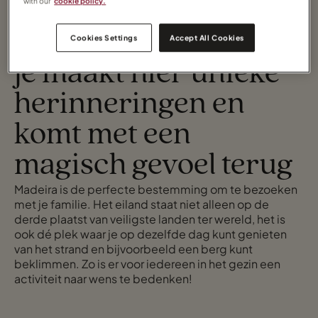
with our
cookie policy.
eiland beleef je niet
zomaar een vakantie,
Cookies Settings
Accept All Cookies
je maakt hier unieke
herinneringen en
komt met een
magisch gevoel terug
Madeira is de perfecte bestemming om te bezoeken
met je familie. Het eiland staat niet alleen op de
derde plaatst van veiligste landen ter wereld, het is
ook dé plek waar je op dezelfde dag kunt genieten
van het strand en bijvoorbeeld een berg kunt
beklimmen. Zo is er voor iedereen in het gezin een
activiteit naar wens te bedenken!