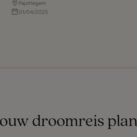
Pajottegem
proces. Zijn expertise en persoonlijke
01/04/2025
aanpak zorgden ervoor dat we ons
volledig op ons gemak voelden. Dankzij
Maarten kijken we nu uit naar een
onvergetelijke reis, en we zijn hem
enorm dankbaar voor zijn inzet. Als je
zoekt naar een professional die echt
betrokken is, dan zit je bij Maarten
helemaal goed!
jouw droomreis pla