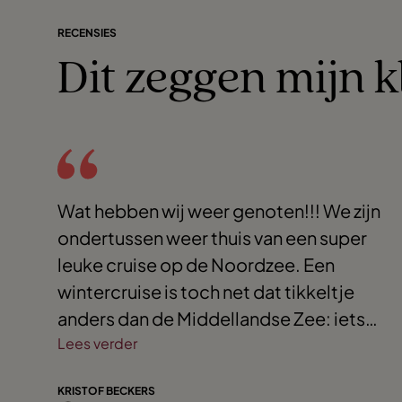
RECENSIES
Dit zeggen mijn k
Wat hebben wij weer genoten!!! We zijn
ondertussen weer thuis van een super
leuke cruise op de Noordzee. Een
wintercruise is toch net dat tikkeltje
anders dan de Middellandse Zee: iets
ruwer, maar tegelijk ook bijzonder en
Lees verder
sfeervol. zeker met de sneeuw op het
KRISTOF BECKERS
dek in Rotterdam. De vorige keren