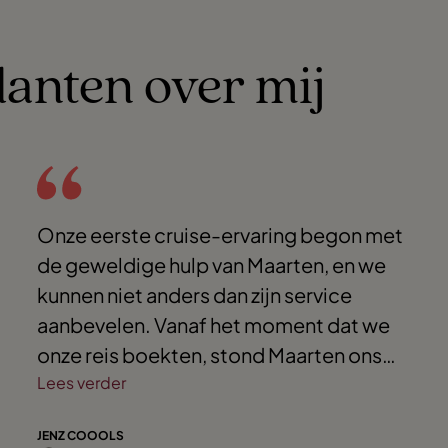
lanten over mij
Onze eerste cruise-ervaring begon met
de geweldige hulp van Maarten, en we
kunnen niet anders dan zijn service
aanbevelen. Vanaf het moment dat we
onze reis boekten, stond Maarten ons
met raad en daad bij. Hij nam de tijd om
Lees verder
onze vragen te beantwoorden en heeft
JENZ COOOLS
ons perfect begeleid in elke stap van het