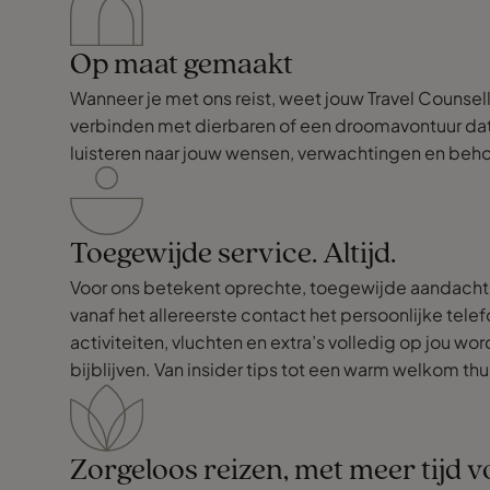
Een cruise boeken kan je natuurlijk
overal, maar wij kiezen heel bewust voor
Op maat gemaakt
het persoonlijke contact. Maarten
Wanneer je met ons reist, weet jouw Travel Counsell
verbinden met dierbaren of een droomavontuur dat j
luistert écht, denkt mee en weet meteen
luisteren naar jouw wensen, verwachtingen en behoe
aan wat bij ons past. Zijn kennis van
cruises is werkelijk ongekend, en dat
merk je in elk detail, keuze van kajuit,
Toegewijde service. Altijd.
ontspanningsmogelijkheden,...
Voor ons betekent oprechte, toegewijde aandacht ni
Dankjewel Maarten, opnieuw voor de
vanaf het allereerste contact het persoonlijke telef
expertise, de persoonlijke aanpak.
activiteiten, vluchten en extra’s volledig op jou w
Dankzij jou konden wij weer zorgeloos
bijblijven. Van insider tips tot een warm welkom th
genieten van een onvergetelijke
ervaring. Op naar de volgende!
(Vandaag over 93 dagen).
Zorgeloos reizen, met meer tijd vo