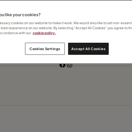
itiecruises
Riviercruise
Rondreizen
Zeecruises
Op maat gemaakt
u like your cookies?
ssary cookies on our website to make it work. We would also like to set non-essenti
e best experience on our website. By selecting “Accept All Cookies” you agree to th
accordance with our
cookie policy.
Contact Maarten
Cookies Settings
Accept All Cookies
Meld je aan voor mijn nieuwsbrief