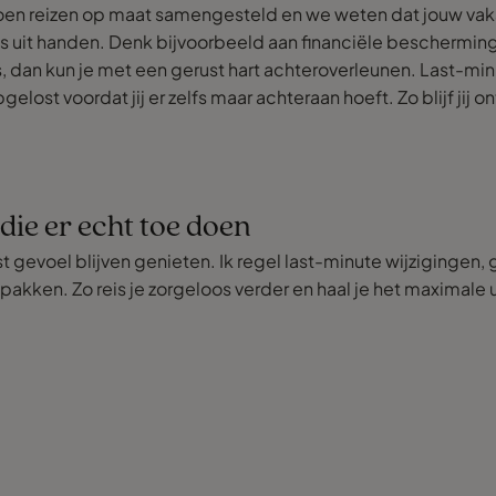
oen reizen op maat samengesteld en we weten dat jouw vak
s uit handen. Denk bijvoorbeeld aan financiële bescherming
s, dan kun je met een gerust hart achteroverleunen. Last-mi
elost voordat jij er zelfs maar achteraan hoeft. Zo blijf ji
ie er echt toe doen
st gevoel blijven genieten. Ik regel last-minute wijziginge
e pakken. Zo reis je zorgeloos verder en haal je het maximale