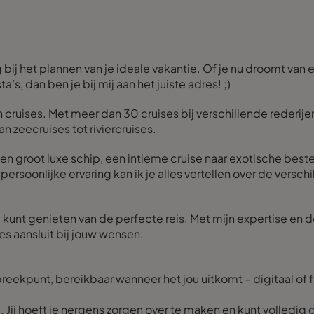
 bij het plannen van je ideale vakantie. Of je nu droomt van e
, dan ben je bij mij aan het juiste adres! ;)
 in cruises. Met meer dan 30 cruises bij verschillende rederi
an zeecruises tot riviercruises.
en groot luxe schip, een intieme cruise naar exotische best
jn persoonlijke ervaring kan ik je alles vertellen over de ver
j kunt genieten van de perfecte reis. Met mijn expertise en d
ies aansluit bij jouw wensen.
spreekpunt, bereikbaar wanneer het jou uitkomt – digitaal of
je. Jij hoeft je nergens zorgen over te maken en kunt volledig