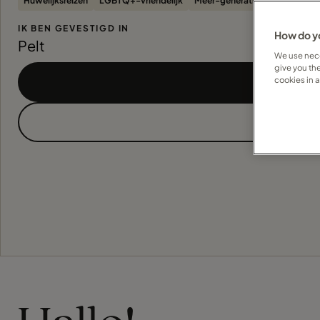
Huwelijksreizen
LGBTQ+-vriendelijk
Meer-generatiereizen
Exped
IK BEN GEVESTIGD IN
How do yo
Pelt
We use nece
give you th
cookies in 