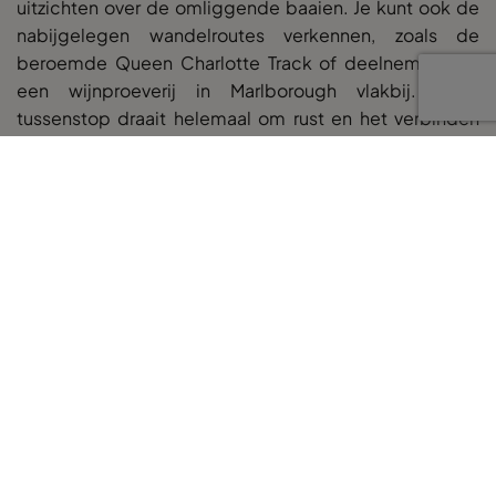
uitzichten over de omliggende baaien. Je kunt ook de
nabijgelegen wandelroutes verkennen, zoals de
beroemde Queen Charlotte Track of deelnemen aan
een wijnproeverij in Marlborough vlakbij. Deze
tussenstop draait helemaal om rust en het verbinden
met de natuur.