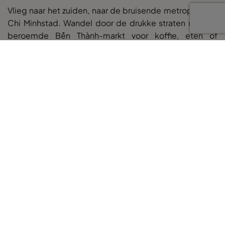
Vlieg naar het zuiden, naar de bruisende metropool Ho
Chi Minhstad. Wandel door de drukke straten naar de
beroemde Bến Thành-markt voor koffie, eten of
souvenirs. Duik in de geschiedenis van de
Vietnamoorlog met een bezoek aan de Cu Chi-tunnels,
bereikbaar via een halve dagexcursie per boot vanuit
de stad. Voor een aangrijpende en indrukwekkende les
in de recente geschiedenis bezoek je het
Oorlogsherinneringsmuseum, waar je leert over de
ontberingen en de moed van het Vietnamese volk.
Sluit je verblijf af met een bezoek aan de Franse
koloniale Notre-Damekathedraal en het visueel
opvallende Centrale Postkantoor – beide iconische
architectonische bezienswaardigheden in deze
onvergetelijke stad.