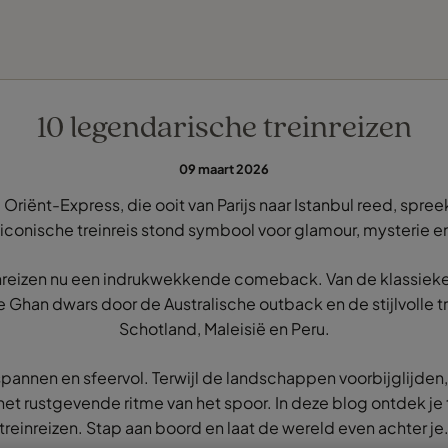
VIND JE TRAVEL COUNSELLOR
ONTDEK BESTEMMINGEN
SOORTEN REIZEN
IDEALE REISTIJD
INSPIRATIE
10 legendarische treinreizen
09 maart 2026
riënt-Express, die ooit van Parijs naar Istanbul reed, spreek
iconische treinreis stond symbool voor glamour, mysterie en 
reizen nu een indrukwekkende comeback. Van de klassieke r
The Ghan dwars door de Australische outback en de stijlvolle 
Schotland, Maleisië en Peru.
tspannen en sfeervol. Terwijl de landschappen voorbijglijden, 
t rustgevende ritme van het spoor. In deze blog ontdek je
treinreizen. Stap aan boord en laat de wereld even achter je