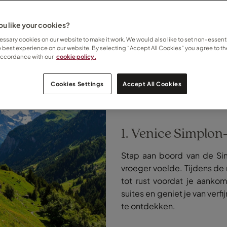
u like your cookies?
ssary cookies on our website to make it work. We would also like to set non-essenti
e best experience on our website. By selecting “Accept All Cookies” you agree to th
accordance with our
cookie policy.
Cookies Settings
Accept All Cookies
1. Venice Simplon
Stap aan boord van de Sim
vroeger voelde. Tijdens de
tot rust voordat je aankom
suites en geniet je van verfi
te ontdekken.