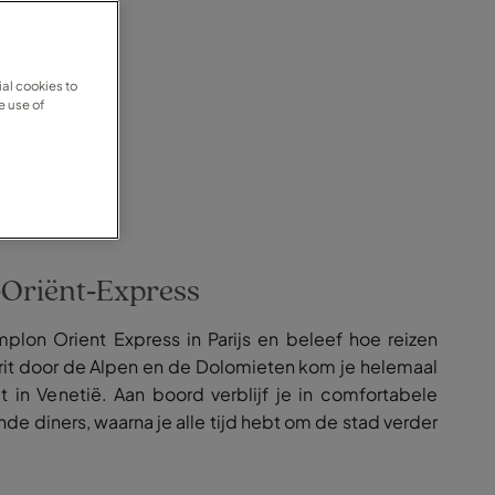
al cookies to
e use of
‑Oriënt‑Express
plon Orient Express in Parijs en beleef hoe reizen
 rit door de Alpen en de Dolomieten kom je helemaal
t in Venetië. Aan boord verblijf je in comfortabele
jnde diners, waarna je alle tijd hebt om de stad verder