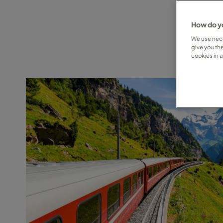
How do yo
We use nece
give you th
cookies in 